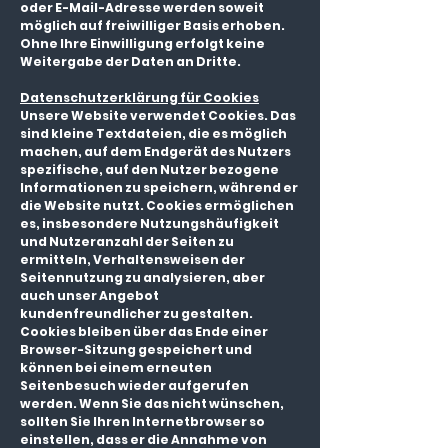
oder E-Mail-Adresse werden soweit
möglich auf freiwilliger Basis erhoben.
Ohne Ihre Einwilligung erfolgt keine
Weitergabe der Daten an Dritte.
Datenschutzerklärung für Cookies
Unsere Website verwendet Cookies. Das
sind kleine Textdateien, die es möglich
machen, auf dem Endgerät des Nutzers
spezifische, auf den Nutzer bezogene
Informationen zu speichern, während er
die Website nutzt. Cookies ermöglichen
es, insbesondere Nutzungshäufigkeit
und Nutzeranzahl der Seiten zu
ermitteln, Verhaltensweisen der
Seitennutzung zu analysieren, aber
auch unser Angebot
kundenfreundlicher zu gestalten.
Cookies bleiben über das Ende einer
Browser-Sitzung gespeichert und
können bei einem erneuten
Seitenbesuch wieder aufgerufen
werden. Wenn Sie das nicht wünschen,
sollten Sie Ihren Internetbrowser so
einstellen, dass er die Annahme von