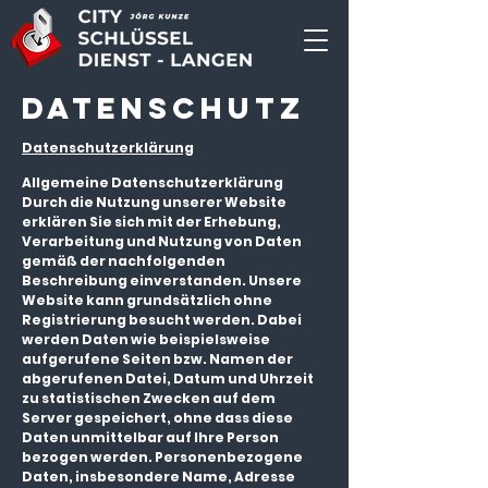
Datenschutz
Datenschutzerklärung
Allgemeine Datenschutzerklärung
Durch die Nutzung unserer Website
erklären Sie sich mit der Erhebung,
Verarbeitung und Nutzung von Daten
gemäß der nachfolgenden
Beschreibung einverstanden. Unsere
Website kann grundsätzlich ohne
Registrierung besucht werden. Dabei
werden Daten wie beispielsweise
aufgerufene Seiten bzw. Namen der
abgerufenen Datei, Datum und Uhrzeit
zu statistischen Zwecken auf dem
Server gespeichert, ohne dass diese
Daten unmittelbar auf Ihre Person
bezogen werden. Personenbezogene
Daten, insbesondere Name, Adresse