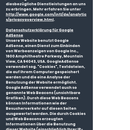
diesbezügliche Dienstleistungen an uns
zu erbringen. Mehr erfahren Sie unter
http://www.google.com/intl/de/analytic
s/privacyoverview.html
.
Datenschutzerklärung für Google
AdSense
Unsere Website benutzt Google
AdSense, einen Dienst zum Einbinden
von Werbeanzeigen von Google Inc.,
1600 Amphitheatre Parkway, Mountain
View, CA 94043, USA. GoogleAdSense
verwendet sog. "Cookies", Textdateien,
die auf Ihrem Computer gespeichert
werden und die eine Analyse der
Benutzung der Website ermöglicht.
Google AdSense verwendet auch so
genannte Web Beacons (unsichtbare
Grafiken). Durch diese Web Beacons
können Informationen wie der
Besucherverkehr auf diesen Seiten
ausgewertet werden. Die durch Cookies
und Web Beacons erzeugten
Informationen über die Benutzung
dieser Website (einschließlich Ihrer IP-