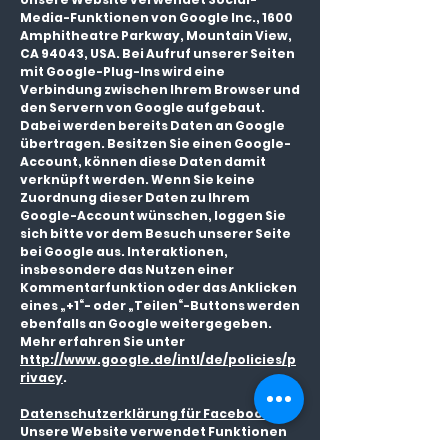
Media-Funktionen von Google Inc., 1600
Amphitheatre Parkway, Mountain View,
CA 94043, USA. Bei Aufruf unserer Seiten
mit Google-Plug-Ins wird eine
Verbindung zwischen Ihrem Browser und
den Servern von Google aufgebaut.
Dabei werden bereits Daten an Google
übertragen. Besitzen Sie einen Google-
Account, können diese Daten damit
verknüpft werden. Wenn Sie keine
Zuordnung dieser Daten zu Ihrem
Google-Account wünschen, loggen Sie
sich bitte vor dem Besuch unserer Seite
bei Google aus. Interaktionen,
insbesondere das Nutzen einer
Kommentarfunktion oder das Anklicken
eines „+1“- oder „Teilen“-Buttons werden
ebenfalls an Google weitergegeben.
Mehr erfahren Sie unter
http://www.google.de/intl/de/policies/p
rivacy
.
Datenschutzerklärung für Facebook
Unsere Website verwendet Funktionen