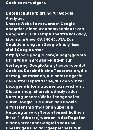
Cookies verweigert.
Datenschutzerklärung für Google
Analytics
Unsere Website verwendet Google
Analytics, einen Webanalysedienst von
Google Inc., 1600 Amphitheatre Parkway,
Mountain View, CA 94043, USA. Zur
Deaktivierung von Google Analytiscs
stellt Google unter
http://tools.google.com/dlpage/gaopto
ut?hl=de
ein Browser-Plug-In zur
Verfügung. Google Analytics verwendet
Cookies. Das sind kleine Textdateien, die
es möglich machen, auf dem Endgerät
des Nutzers spezifische, auf den Nutzer
bezogene Informationen zu speichern.
Diese ermöglichen eine Analyse der
Nutzung unseres Websiteangebotes
durch Google. Die durch den Cookie
erfassten Informationen über die
Nutzung unserer Seiten (einschließlich
Ihrer IP-Adresse) werden in der Regel an
einen Server von Google in den USA
übertragen und dort gespeichert. Wir