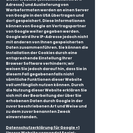
Adresse) und Auslieferung von
Werbeformaten werden an einen Server
von Google in den USA übertragen und
dort gespeichert. Diese Informationen
können von Google an Vertragspartner
von Google weiter gegeben werden.
Google wird Ihre IP-Adresse jedoch nicht
mit anderen von Ihnen gespeicherten
Daten zusammenführen. Sie können die
Installation der Cookies durch eine
entsprechende Einstellung Ihrer
Browser Software verhindern; wir
weisen Sie jedoch darauf hin, dass Sie in
diesem Fall gegebenenfalls nicht
sämtliche Funktionen dieser Website
voll umfänglich nutzen können. Durch
die Nutzung dieser Website erklären Sie
sich mit der Bearbeitung der über Sie
erhobenen Daten durch Google in der
zuvor beschriebenen Art und Weise und
zu dem zuvor benannten Zweck
einverstanden.
Datenschutzerklärung für Google +1
Unsere Website verwendet Social-