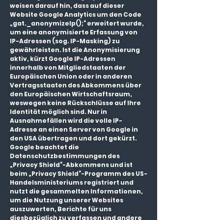
weisen darauf hin, dass auf dieser
Website Google Analytics um den Code
„gat._anonymizeIp();“ erweitert wurde,
um eine anonymisierte Erfassung von
IP-Adressen (sog. IP-Masking) zu
gewährleisten. Ist die Anonymisierung
aktiv, kürzt Google IP-Adressen
innerhalb von Mitgliedstaaten der
Europäischen Union oder in anderen
Vertragsstaaten des Abkommens über
den Europäischen Wirtschaftsraum,
weswegen keine Rückschlüsse auf Ihre
Identität möglich sind. Nur in
Ausnahmefällen wird die volle IP-
Adresse an einen Server von Google in
den USA übertragen und dort gekürzt.
Google beachtet die
Datenschutzbestimmungen des
„Privacy Shield“-Abkommens und ist
beim „Privacy Shield“-Programm des US-
Handelsministeriums registriert und
nutzt die gesammelten Informationen,
um die Nutzung unserer Websites
auszuwerten, Berichte für uns
diesbezüglich zu verfassen und andere